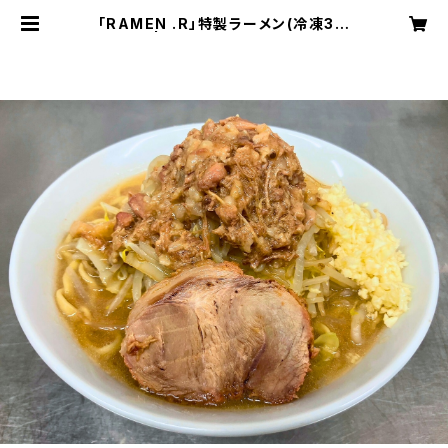
「RAMEN .R」特製ラーメン(冷凍3食
セット) | 二郎系ラーメン専門店「RA
MEN .R」