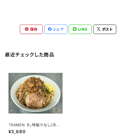
保存
シェア
LINE
ポスト
最近チェックした商品
「RAMEN .R」特製汁なし(冷凍
3食セット)
¥3,680