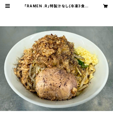
「RAMEN .R」特製汁なし(冷凍3食セ
ット) | 二郎系ラーメン専門店「RAM
EN .R」